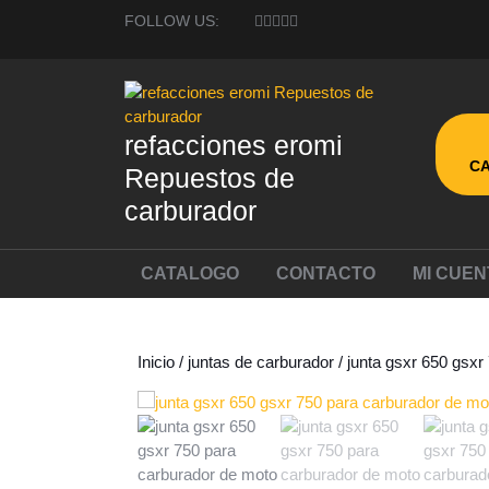
Skip
FOLLOW US:
to
content
Skip
to
content
refacciones eromi
C
Repuestos de
carburador
CATALOGO
CONTACTO
MI CUEN
Inicio
/
juntas de carburador
/ junta gsxr 650 gsx