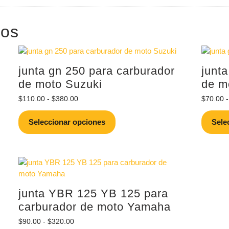
dos
junta gn 250 para carburador
junt
de moto Suzuki
de m
Rango
$
110.00
-
$
380.00
$
70.00
-
de
Este
precios:
Seleccionar opciones
Sele
producto
desde
tiene
$110.00
múltiples
hasta
variantes.
$380.00
Las
opciones
junta YBR 125 YB 125 para
se
pueden
carburador de moto Yamaha
elegir
Rango
$
90.00
-
$
320.00
en