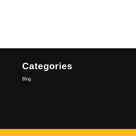
la
página
de
producto
Categories
Blog