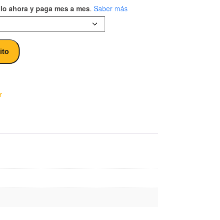
alo ahora y paga mes a mes
.
Saber más
arburador de moto Suzuki cantidad
ito
r