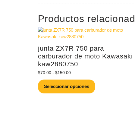
Productos relaciona
junta ZX7R 750 para
carburador de moto Kawasaki
kaw2880750
Rango
$
70.00
-
$
150.00
de
Este
precios:
Seleccionar opciones
producto
desde
tiene
$70.00
múltiples
hasta
variantes.
$150.00
Las
opciones
se
pueden