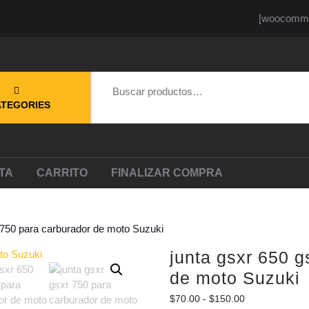
[woocomme
Buscar por:
ATEGORIES
TA
CARRITO
FINALIZAR COMPRA
r 750 para carburador de moto Suzuki
junta gsxr 650 g
de moto Suzuki
Rango
$
70.00
-
$
150.00