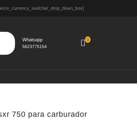
rce_currency_switcher_drop_down_box]
Whatsapp
0
shopping
5623775154
5623775154
cart
sxr 750 para carburador