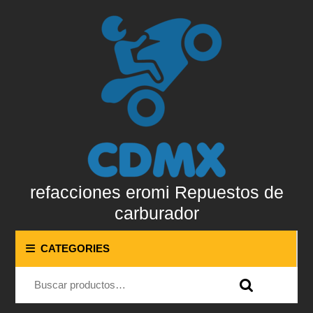
Skip
to
content
Skip
to
content
refacciones eromi Repuestos de
carburador
CATEGORIES
Buscar por: