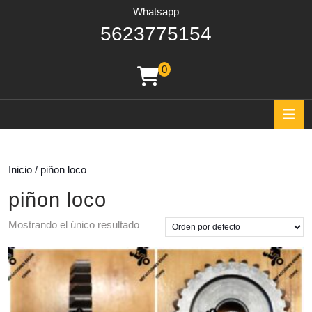
Whatsapp
562377515
5623775154
0
shopping
cart
O
B
Inicio
/ piñon loco
piñon loco
Mostrando el único resultado