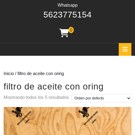
Whatsapp
562377515
5623775154
0
shopping
cart
O
B
Inicio
/ filtro de aceite con oring
filtro de aceite con oring
Mostrando todos los 5 resultados