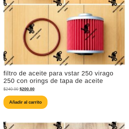
filtro de aceite para vstar 250 virago
250 con orings de tapa de aceite
Original
Current
$
240.00
$
200.00
price
price
was:
is:
Añadir al carrito
$240.00.
$200.00.