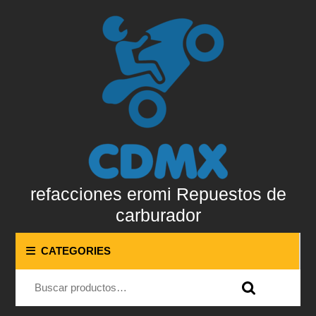
Skip
to
content
Skip
to
content
refacciones eromi Repuestos de
carburador
CATEGORIES
Buscar por: