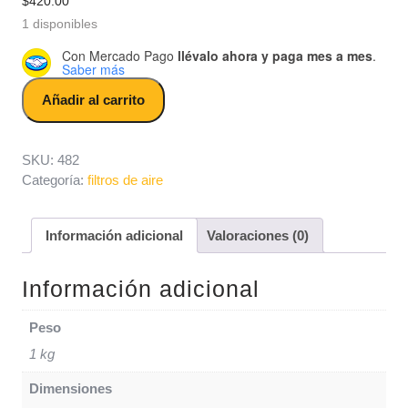
$
420.00
1 disponibles
Con Mercado Pago
llévalo ahora y paga mes a mes
.
Saber más
filtro de aire para vstar 1100 de moto yamaha cantidad
Añadir al carrito
SKU:
482
Categoría:
filtros de aire
Información adicional
Valoraciones (0)
Información adicional
Peso
1 kg
Dimensiones