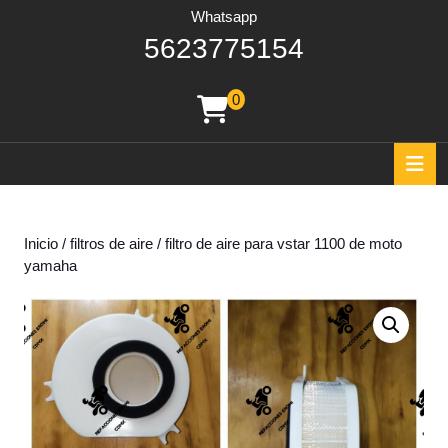
Whatsapp
562377515
5623775154
0
shopping
cart
O
B
Inicio
/
filtros de aire
/ filtro de aire para vstar 1100 de moto
yamaha