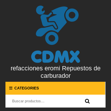
Skip
to
content
Skip
to
content
refacciones eromi Repuestos de
carburador
CATEGORIES
Buscar por: