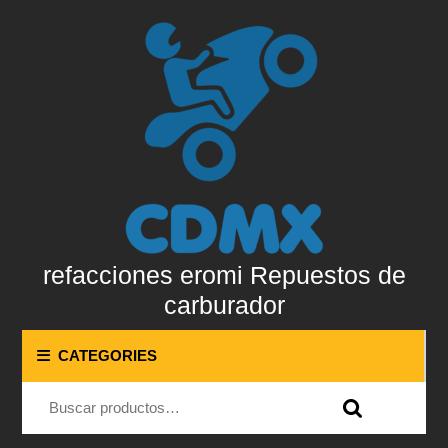
Skip
to
content
Skip
to
content
refacciones eromi Repuestos de
carburador
CATEGORIES
Buscar por: