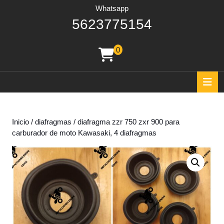
Whatsapp
562377515
5623775154
0
shopping
cart
O
B
Inicio
/
diafragmas
/ diafragma zzr 750 zxr 900 para
carburador de moto Kawasaki, 4 diafragmas