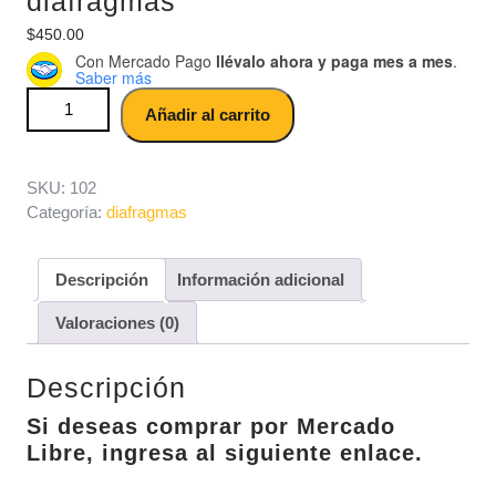
diafragmas
$
450.00
Con Mercado Pago
llévalo ahora y paga mes a mes
.
Saber más
diafragma zzr 750 zxr 900 para carburador de moto
Añadir al carrito
Kawasaki, 4 diafragmas cantidad
SKU:
102
Categoría:
diafragmas
Descripción
Información adicional
Valoraciones (0)
Descripción
Si deseas comprar por Mercado
Libre, ingresa al siguiente enlace.