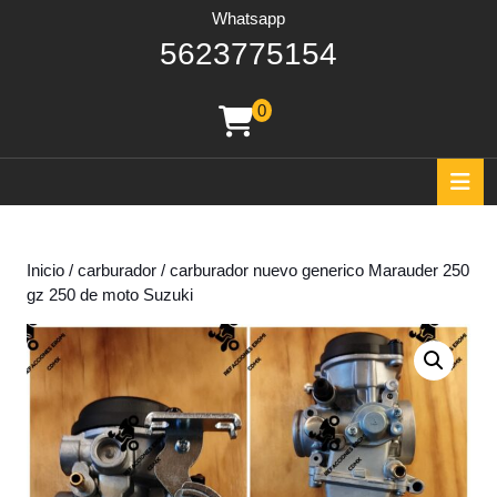
Whatsapp
562377515
5623775154
0
shopping
cart
O
B
Inicio
/
carburador
/ carburador nuevo generico Marauder 250
gz 250 de moto Suzuki