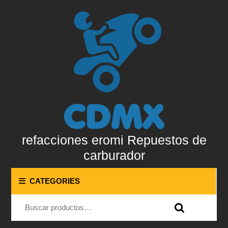
Skip
to
content
Skip
to
content
refacciones eromi Repuestos de
carburador
CATEGORIES
Buscar por: